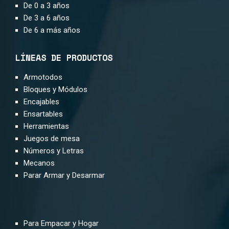
De 0 a 3 años
De 3 a 6 años
De 6 a más años
LÍNEAS DE PRODUCTOS
Armotodos
Bloques y Módulos
Encajables
Ensartables
Herramientas
Juegos de mesa
Números y Letras
Mecanos
Parar Armar y Desarmar
Para Empacar y Hogar